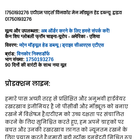
1750193276 एटीएम पार्ट्स विनकोर मेन मॉड्यूल हेड डब्ल्यू .ड्राइव
01750193276
मूल्य और उपलब्धता:
अब ऑर्डर करने के लिए हमसे संपर्क करें!
कैन शिप ग्लोबली फ्रॉम चाइना-यूरोप - अमेरिका - एशिया
विवरण:
म
ऐन मॉड्यूल हेड डब्ल्यू।ड्राइव सीआरएस एटीएस
ब्रांड:
विनकोर निक्सडॉर्फ
भाग संख्या:
1750193276
90 दिनों की वारंटी के साथ नया मूल
प्रोडक्शन लाइन:
हमारे पास अच्छी तरह से प्रशिक्षित और अनुभवी हार्डवेयर
रखरखाव इंजीनियर हैं जो पीसीबी और मॉड्यूल को बनाए
रखने में विशेषज्ञ हैं।एटीएम को उच्च दक्षता पर संचालित
करने के लिए सुनिश्चित करते हुए, हम अपने ग्राहकों पर
बचत और उनकी रखरखाव लागत को न्यूनतम रखने के
लिए प्रयास करते हैं।हमारी बड़ी स्टॉक इनवेंटरी निश्चित रूप