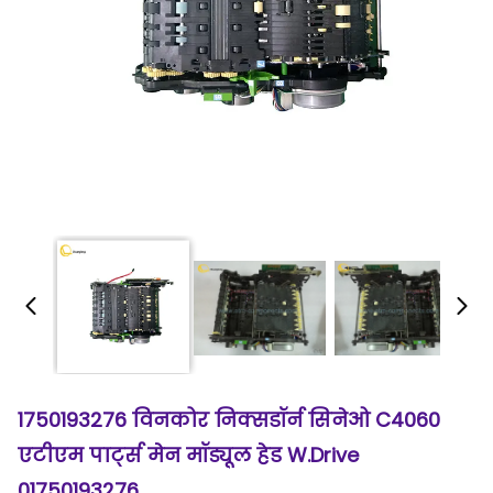
1750193276 विनकोर निक्सडॉर्न सिनेओ C4060
एटीएम पार्ट्स मेन मॉड्यूल हेड W.Drive
01750193276