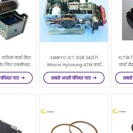
टीएम कार्ड रीडर
SANKYO ICT 3Q8 3A2171
ICT3K7
के लिए एनसीआर
Wincor Hytosung ATM कार्ड
कार्ड 
 009-0025446
रीडर
NCR एन
 कीमत पाएं
सबसे अच्छी कीमत पाएं
सबसे