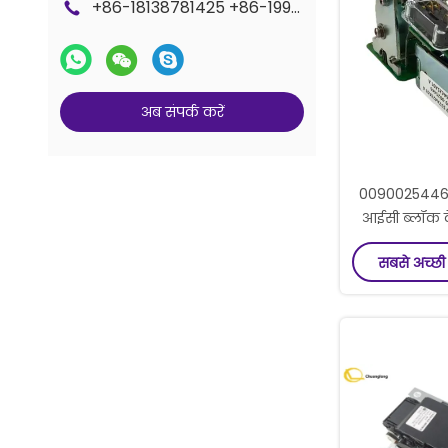
+86-18138781425 +86-19925601378
अब संपर्क करें
0090025446 ए
आईसी ब्लॉक 
66xx मॉडल
सबसे अच्छी