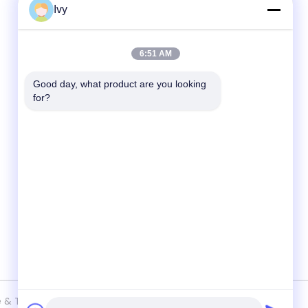
Ivy
त्वरित संपर्क करें
6:51 AM
टेलीफोन
0086--18138781425-00861992560137
Good day, what product are you looking 
for?
ई-मेल
ivy@atmpart.net
पता
नंबर 46, वेस्ट फिफ्थ स्ट्रीट, युजिंग गार्डन का
पश्चिम क्षेत्र, लुओक्सी शिनचेंग, दाशी टाउन, पनियू
डिस्टि।, ग्वांगडोंग, ग्वांगडोंग, चीन (मुख्यभूमि)
nce & Technology Development Co., Ltd. . सब सभी अधिकार