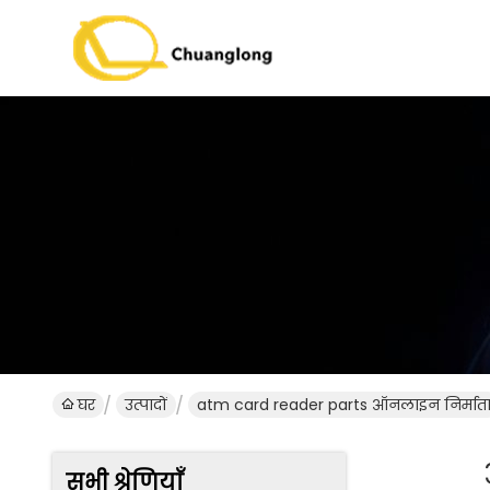
घर
उत्पादों
atm card reader parts ऑनलाइन निर्मात
सभी श्रेणियाँ