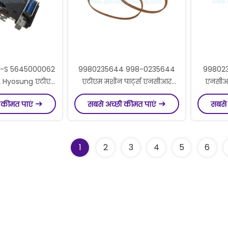
-S 5645000062
9980235644 998-0235644
99802
 Hyosung एटीएम
एटीएम मशीन पार्ट्स एनसीआर
एनसीआर
ung 8600S एटीएम
बेल्ट टाइमिंग 177-दंत एटीएम कार्ड
रोलर 4 
 कीमत पाएं
सबसे अच्छी कीमत पाएं
सबसे
ankyo कार्ड रीडर
रीडर बेल्ट पार्ट्स
1
2
3
4
5
6