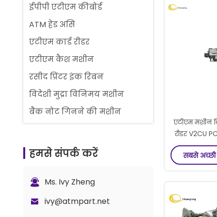
ईपीपी एटीएम कीबोर्ड
ATM हेड असि
एटीएम कार्ड रीडर
एटीएम कैश मशीन
रसीद प्रिंटर इंक रिबन
विदेशी मुद्रा विनिमय मशीन
बैंक नोट गिनने की मशीन
एटीएम मशीन वि
गौरव काउंटर स्पेयर पार्ट्स
रीडर V2CU P
U1JLG51 
एटीएम कैश कैसेट
हमसे संपर्क करें
सबसे अच्छी
0175
ताला और कुंजी भाग
जी+डी बीपीएस सी5 काउंटर पार्ट्स
Ms. Ivy Zheng
ivy@atmpart.net