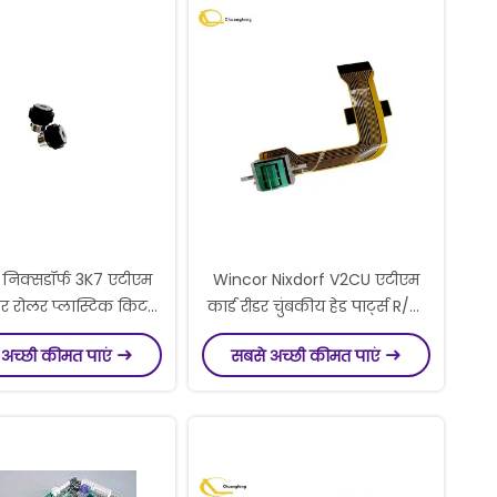
निक्सडॉर्फ 3K7 एटीएम
Wincor Nixdorf V2CU एटीएम
ीडर रोलर प्लास्टिक किट
कार्ड रीडर चुंबकीय हेड पार्ट्स R/W
योग के लिए P/N
P/N 1790876103/01750876103
 अच्छी कीमत पाएं
सबसे अच्छी कीमत पाएं
89332/01750189332