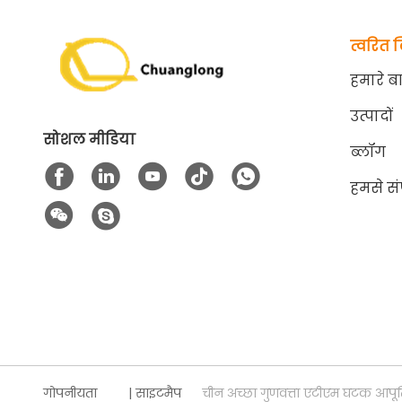
त्वरित 
हमारे बार
उत्पादों
सोशल मीडिया
ब्लॉग
हमसे संप
गोपनीयता
|
साइटमैप
चीन अच्छा गुणवत्ता एटीएम घटक आप