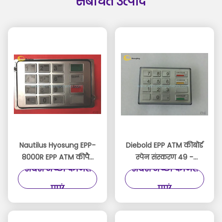
संबंधित उत्पाद
Nautilus Hyosung EPP-
Diebold EPP ATM कीबोर्ड
8000R EPP ATM कीपैड
स्पेन संस्करण 49 -
सबसे अच्छी कीमत
सबसे अच्छी कीमत
7130020100 ATM
216681 - 726A / 49 -
रिप्लेसमेंट पार्ट्स
216681 - 764E मॉडल
पाएं
पाएं