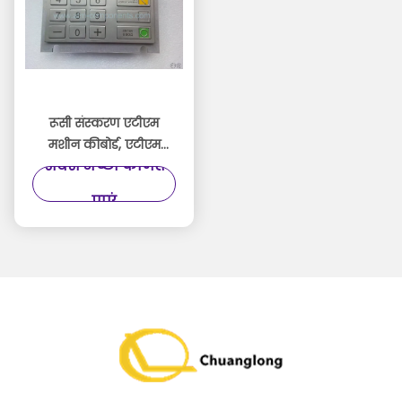
रूसी संस्करण एटीएम
मशीन कीबोर्ड, एटीएम
सबसे अच्छी कीमत
मशीन नंबर पैड आरयूएस /
सीईएस सूचीबद्ध
पाएं