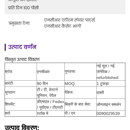
प्रति दिन 100 पीसी
एनसीआर एटीएम स्पेयर पार्ट्स
, 
प्रमुखता देना:
एनसीआर कैसेट भागों
उत्पाद वर्णन
विस्तृत उत्पाद विवरण
नई मूल / नई
ब्रांड:
गुणवत्ता:
एनसीआर
जेनेरिक /
refurblished
वारंटी:
90 दिन
MOQ:
1 टुकड़ा
टी / टी, वेस्टर्न
भुगतान:
पैकेज:
दफ़्ती
यूनियन, पेपैल
डीएचएल / Fedex
शिपमेंट:
बिक्री के बाद सेवा:
ऑनलाइन समर्थन
/ यूपीएस / टीएनटी
शर्त:
पी / एन
स्टॉक में
0090029539
उत्पाद विवरण: