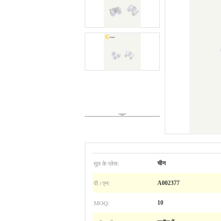
मूल के प्लेस:
चीन
पी / एन:
A002377
MOQ:
10