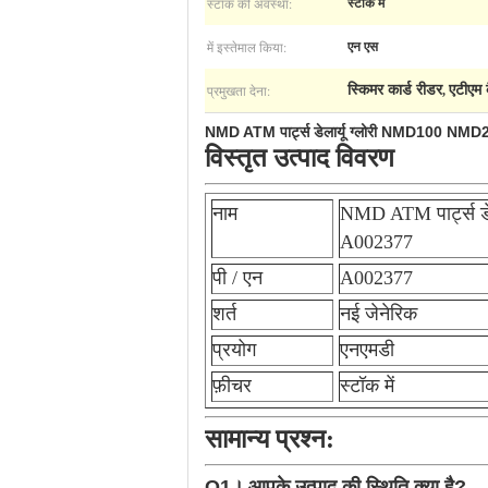
स्टॉक की अवस्था:
स्टॉक में
में इस्तेमाल किया:
एन एस
प्रमुखता देना:
स्किमर कार्ड रीडर
एटीएम 
,
NMD ATM पार्ट्स डेलार्यू ग्लोरी NMD100 NM
विस्तृत उत्पाद विवरण
नाम
NMD ATM पार्ट्स ड
A002377
पी / एन
A002377
शर्त
नई जेनेरिक
प्रयोग
एनएमडी
फ़ीचर
स्टॉक में
सामान्य प्रश्न:
Q1।
आपके उत्पाद की स्थिति क्या है?