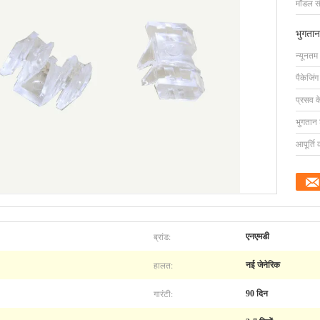
मॉडल सं
भुगतान
न्यूनतम
पैकेजिं
प्रसव 
भुगतान शर
आपूर्ति 
ब्रांड:
एनएमडी
हालत:
नई जेनेरिक
गारंटी:
90 दिन