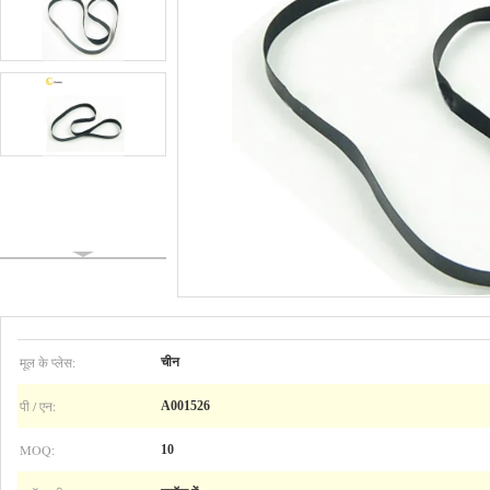
मूल के प्लेस:
चीन
पी / एन:
A001526
MOQ:
10