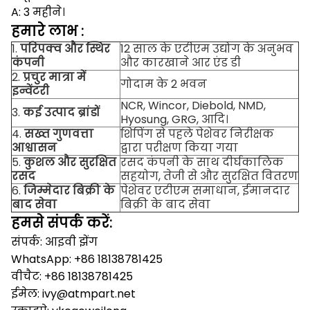
A: 3 महीने।
हमारे
लाभ
:
1.
परिपक्व और स्थिर
12 साल के एटीएम उद्योग के अनुभव
कंपनी
और कारखाने आर एंड डी
2.
प्रचुर मात्रा में
गोदाम के 2 भवन
इन्वेंटरी
NCR, Wincor, Diebold, NMD,
3.
कई उत्पाद ब्रांडों
Hyosung, GRG, आदि।
4.
सख्त गुणवत्ता
शिपिंग से पहले पेशेवर निरीक्षक
आश्वासन
द्वारा परीक्षण किया गया
5.
कुशल और सुरक्षित
रसद कंपनी के साथ दीर्घकालिक
रसद
सहयोग, तेजी से और सुरक्षित वितरण
6.
जिम्मेदार बिक्री के
पेशेवर एटीएम समाधान, ईमानदार
बाद सेवा
बिक्री के बाद सेवा
हमसे संपर्क करें:
संपर्क: आइवी झेंग
WhatsApp: +86 18138781425
वीचैट: +86 18138781425
ईमेल: ivy@atmpart.net