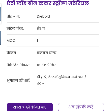
एंटी फ्रॉड ग्रीन कलर स्ट्रॉन्ग मटेरियल
ब्रांड नाम:
Diebold
मॉडल नंबर:
सेशन
MOQ:
1
कीमत:
बातचीत योग्य
पैकेजिंग विवरण:
कार्टन पैकिंग
टी / टी, वेस्टर्न यूनियन, मनीग्राम /
भुगतान की शर्तें:
पेपैल
अब संपर्क करें
सबसे अच्छी कीमत पाएं