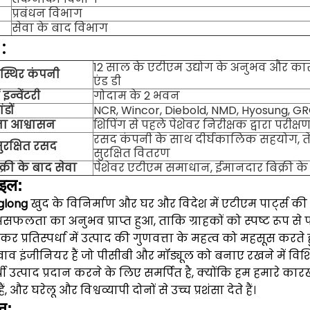
प्रबंधन विभाग
सेवा के बाद विभाग
:
12 साल के एटीएम उद्योग के अनुभव और क
स्थिर कंपनी
एंड डी
ं इन्वेंटरी
गोदाम के 2 भवन
ंडों
NCR, Wincor, Diebold, NMD, Hyosung, GR
ता आश्वासन
शिपिंग से पहले पेशेवर निरीक्षक द्वारा परीक
रसद कंपनी के साथ दीर्घकालिक सहयोग, त
रक्षित रसद
सुरक्षित वितरण
क्री के बाद सेवा
पेशेवर एटीएम समाधान, ईमानदार बिक्री के
ाइल:
glong
खुद के विनिर्माण और घर और विदेश में एटीएम पार्ट्स की आप
ता का अनुभव प्राप्त हुआ, ताकि ग्राहकों को स्पष्ट रूप से 
ंकर प्रतिस्पर्धा में उत्पाद की गुणवत्ता के महत्व को महसूस करते
ाव इंजीनियर हैं जो पीसीबी और मॉड्यूल को बनाए रखने में विशिष्
धी उत्पाद प्रदान करने के लिए समर्पित है, क्योंकि हम हमारे कारखाने औ
ैं, और घरेलू और विश्वव्यापी दोनों से उच्च प्रशंसा देते हैं।
न: