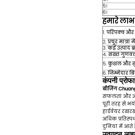
5।
6।
हमारे
लाभ
1.
परिपक्व और 
2.
प्रचुर मात्रा मे
3.
कई उत्पाद ब्रा
4.
सख्त गुणवत्
5.
कुशल और सु
6.
जिम्मेदार बि
कंपनी प्रोफ
बीजिंग Chuan
सफलता और असफल
पूरी तरह से भय
हार्डवेयर रखरख
अधिक प्रतिस्पर्
दुनिया में आते ह
उत्पादन लाइ