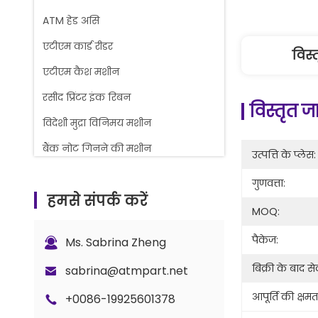
ATM हेड असि
एटीएम कार्ड रीडर
विस्
एटीएम कैश मशीन
रसीद प्रिंटर इंक रिबन
विस्तृत 
विदेशी मुद्रा विनिमय मशीन
बैंक नोट गिनने की मशीन
उत्पत्ति के प्लेस:
गौरव काउंटर स्पेयर पार्ट्स
गुणवत्ता:
हमसे संपर्क करें
एटीएम कैश कैसेट
MOQ:
ताला और कुंजी भाग
पैकेज:
Ms. Sabrina Zheng
जी+डी बीपीएस सी5 काउंटर पार्ट्स
बिक्री के बाद से
sabrina@atmpart.net
आपूर्ति की क्षमत
+0086-19925601378