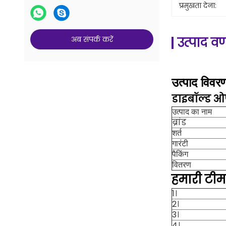
प्रमुखता देना:
अब संपर्क करें
उत्पाद वर
उत्पाद विवर
डाइबॉल्ड ओप
उत्पाद का नाम
ब्रांड
शर्त
गारंटी
पैकिंग
वितरण
हमारी टीम
1।
2।
3।
4।