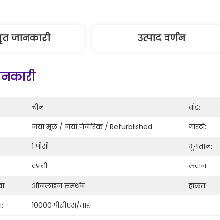
तृत जानकारी
उत्पाद वर्णन
जानकारी
चीन
ब्रांड:
नया मूल / नया जेनेरिक / Refurblished
गारंटी:
1 पीसी
भुगतान:
दफ़्ती
लदान:
वा:
ऑनलाइन समर्थन
हालत:
ा:
10000 पीसीएस/माह