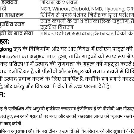
ं इन्वेंटरी
गोदाम के 2 भवन
ंडों
NCR, Wincor, Diebold, NMD, Hyosung, GR
ता आश्वासन
शिपिंग से पहले पेशेवर निरीक्षक द्वारा परीक
रसद कंपनी के साथ दीर्घकालिक सहयोग, त
रक्षित रसद
सुरक्षित वितरण
क्री के बाद सेवा
पेशेवर एटीएम समाधान, ईमानदार बिक्री के
ाइल:
glong
खुद के विनिर्माण और घर और विदेश में एटीएम पार्ट्स की आप
ता का अनुभव प्राप्त हुआ, ताकि ग्राहकों को स्पष्ट रूप से 
ंकर प्रतिस्पर्धा में उत्पाद की गुणवत्ता के महत्व को महसूस करते
ाव इंजीनियर हैं जो पीसीबी और मॉड्यूल को बनाए रखने में विशिष्
धी उत्पाद प्रदान करने के लिए समर्पित है, क्योंकि हम हमारे कारखाने औ
ैं, और घरेलू और विश्वव्यापी दोनों से उच्च प्रशंसा देते हैं।
न:
ह से प्रशिक्षित और अनुभवी हार्डवेयर रखरखाव इंजीनियर हैं जो पीसीबी और मॉड्यूल 
करते हुए, हम अपने ग्राहकों पर बचत और उनकी रखरखाव लागत को न्यूनतम रखने क
ें मदद करेगी।
िनव अनुसंधान और विकास टीम नए उत्पादों को विकसित करने और सुधारने के लिए हम