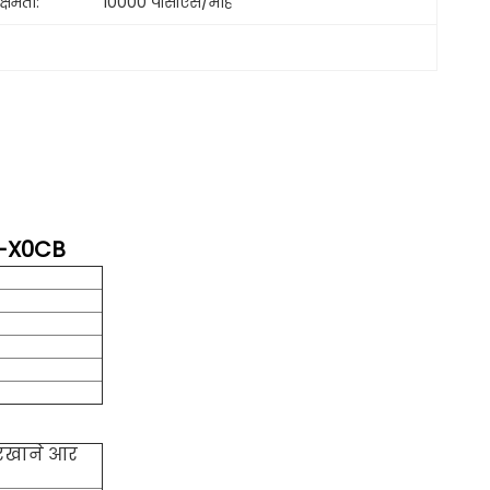
क्षमता:
10000 पीसीएस/माह
6-X0CB
ारखाने आर