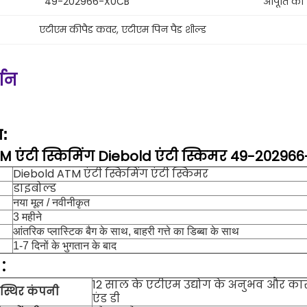
49-202966-X0CB
आपूर्ति की 
एटीएम कीपैड कवर
, 
एटीएम पिन पैड शील्ड
्णन
ण:
M एंटी स्किमिंग Diebold एंटी स्किमर 49-20296
Diebold ATM एंटी स्किमिंग एंटी स्किमर
डाइबोल्ड
नया मूल / नवीनीकृत
3 महीने
आंतरिक प्लास्टिक बैग के साथ, बाहरी गत्ते का डिब्बा के साथ
1-7 दिनों के भुगतान के बाद
:
12 साल के एटीएम उद्योग के अनुभव और क
स्थिर कंपनी
एंड डी