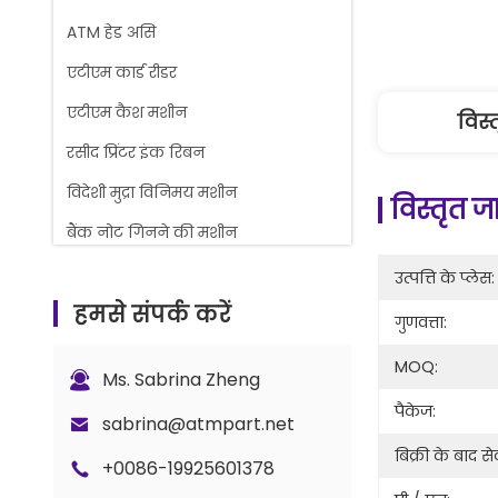
ATM हेड असि
एटीएम कार्ड रीडर
एटीएम कैश मशीन
विस्
रसीद प्रिंटर इंक रिबन
विदेशी मुद्रा विनिमय मशीन
विस्तृत 
बैंक नोट गिनने की मशीन
गौरव काउंटर स्पेयर पार्ट्स
उत्पत्ति के प्लेस:
हमसे संपर्क करें
एटीएम कैश कैसेट
गुणवत्ता:
ताला और कुंजी भाग
MOQ:
Ms. Sabrina Zheng
जी+डी बीपीएस सी5 काउंटर पार्ट्स
पैकेज:
sabrina@atmpart.net
बिक्री के बाद से
+0086-19925601378