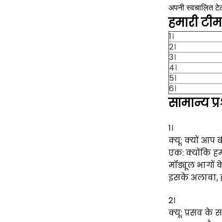
अपनी स्वचालित टे
हमारी टीम
1।
2।
3।
4।
5।
6।
सामान्य प्र
1।
क्यू: क्यों आप
एक: क्योंकि ह
मॉड्यूल भागों 
इसके अलावा, ह
2।
क्यू: प्रसव क