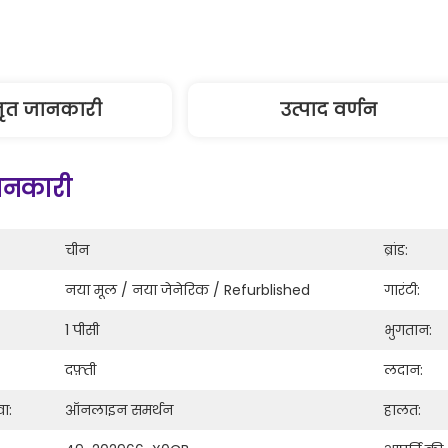
तृत जानकारी
उत्पाद वर्णन
जानकारी
चीन
ब्रांड:
नया मूल / नया जेनेरिक / Refurblished
गारंटी:
1 पीसी
भुगतान:
दफ़्ती
लदान:
वा:
ऑनलाइन समर्थन
हालत: