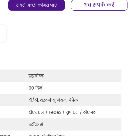
अब संपर्क करें
सबसे अच्छी कीमत पाएं
डाइबोल्ड
90 दिन
टी/टी, वेस्टर्न यूनियन, पेपैल
डीएचएल / Fedex / यूपीएस / टीएनटी
स्टॉक में