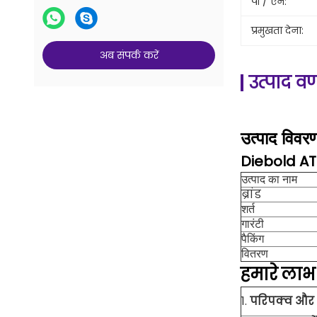
पी / एन:
प्रमुखता देना:
अब संपर्क करें
उत्पाद वर
उत्पाद विवर
Diebold AT
उत्पाद का नाम
ब्रांड
शर्त
गारंटी
पैकिंग
वितरण
हमारे
लाभ
1.
परिपक्व और 