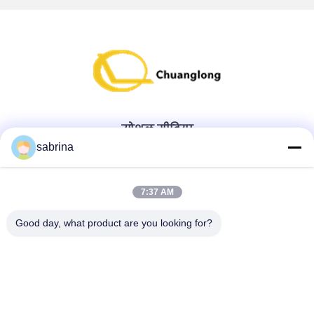
सोशल मीडिया
sabrina
त्वरित संपर्क करें
7:37 AM
टेलीफोन
Good day, what product are you looking for?
86--18138781425-8619925601378
ई-मेल
ivy@atmpart.net
पता