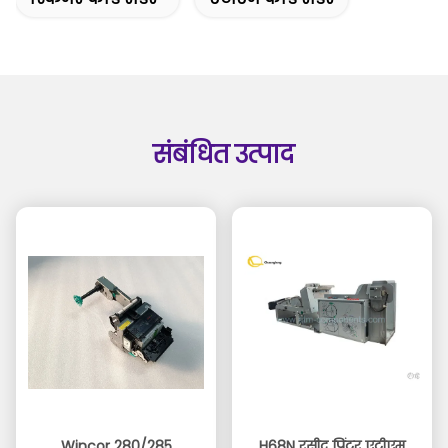
संबंधित उत्पाद
Wincor 280/285
H68N रसीद प्रिंटर एटीएम