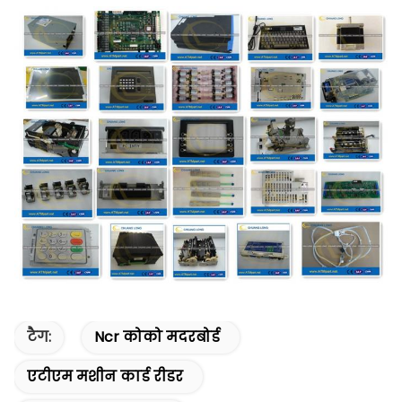
टैग:
Ncr कोको मदरबोर्ड
एटीएम मशीन कार्ड रीडर