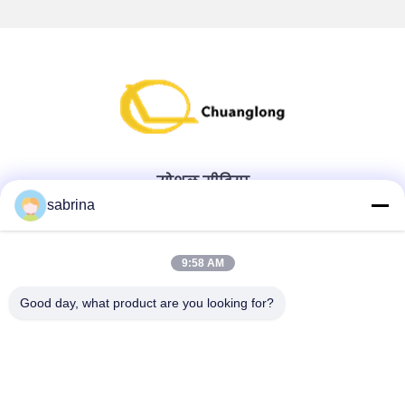
सोशल मीडिया
sabrina
त्वरित संपर्क करें
9:58 AM
टेलीफोन
Good day, what product are you looking for?
86--18138781425-8619925601378
ई-मेल
ivy@atmpart.net